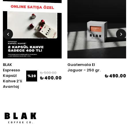
BLAK
Guatemala El
Espresso
Jaguar - 250 gr.
₺ 500.00
Kapsül
₺ 490.00
%
20
₺ 400.00
Kahve 2’li
Avantaj
Paketi