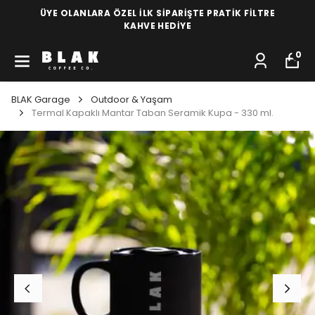
ÜYE OLANLARA ÖZEL İLK SİPARİŞTE PRATİK FİLTRE
KAHVE HEDİYE
0
BLAK Garage
Outdoor & Yaşam
Termal Kapaklı Mantar Taban Seramik Kupa - 330 ml.