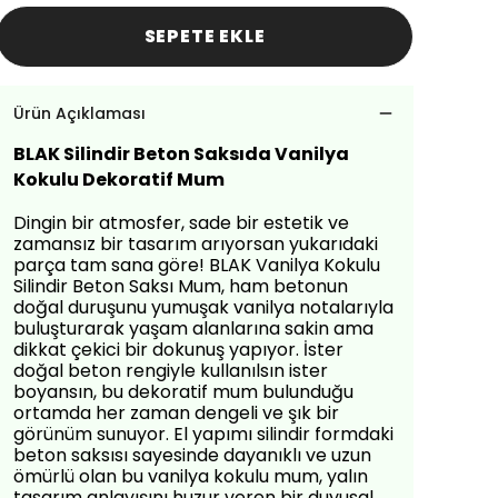
SEPETE EKLE
Ürün Açıklaması
BLAK Silindir Beton Saksıda Vanilya
Kokulu Dekoratif Mum
Dingin bir atmosfer, sade bir estetik ve
zamansız bir tasarım arıyorsan yukarıdaki
parça tam sana göre! BLAK Vanilya Kokulu
Silindir Beton Saksı Mum, ham betonun
doğal duruşunu yumuşak vanilya notalarıyla
buluşturarak yaşam alanlarına sakin ama
dikkat çekici bir dokunuş yapıyor. İster
doğal beton rengiyle kullanılsın ister
boyansın, bu dekoratif mum bulunduğu
ortamda her zaman dengeli ve şık bir
görünüm sunuyor. El yapımı silindir formdaki
beton saksısı sayesinde dayanıklı ve uzun
ömürlü olan bu vanilya kokulu mum, yalın
tasarım anlayışını huzur veren bir duyusal