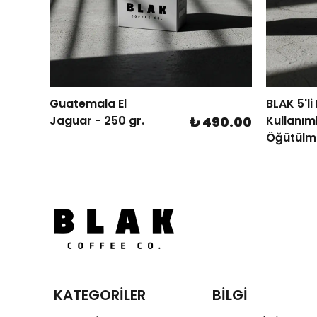
Guatemala El
BLAK 5'li
Jaguar - 250 gr.
Kullanıml
90.00
₺ 490.00
Öğütülmü
Kahve - 
KATEGORİLER
BİLGİ