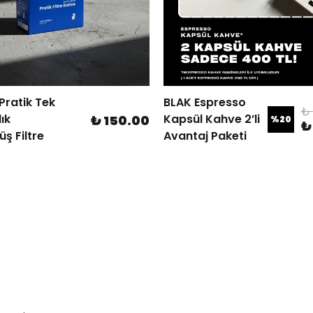
 Pratik Tek
BLAK Espresso
₺
ık
Kapsül Kahve 2’li
₺ 150.00
%
20
₺
ş Filtre
Avantaj Paketi
40 gr.