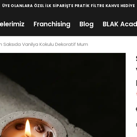
LANLARA ÖZEL İLK SİPARİŞTE PRATİK FİLTRE KAHVE HEDİYE
elerimiz
Franchising
Blog
BLAK Aca
ton Saksıda Vanilya Kokulu Dekoratif Mum