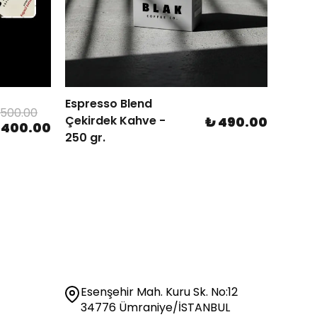
Espresso Blend
Ethio
 500.00
Çekirdek Kahve -
Çekir
₺ 490.00
 400.00
250 gr.
250 gr
Esenşehir Mah. Kuru Sk. No:12
34776 Ümraniye/İSTANBUL