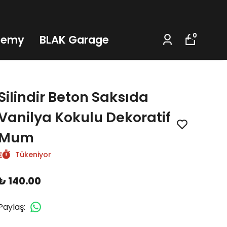
0
demy
BLAK Garage
Silindir Beton Saksıda
Vanilya Kokulu Dekoratif
Mum
Tükeniyor
₺ 140.00
Paylaş
: