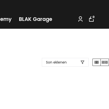
0
demy
BLAK Garage
Son eklenen