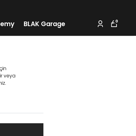
0
demy
BLAK Garage
için
ir veya
iz.