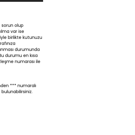
 sorun olup
ılma var ise
yle birlikte kutunuzu
rafınıza
m alınması durumunda
 Bu durumu en kısa
zleşme numarası ile
erinden *** numaralı
ulunabilirsiniz.