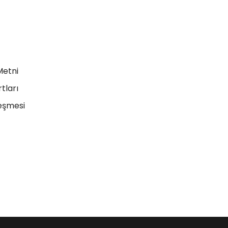
Metni
tları
leşmesi