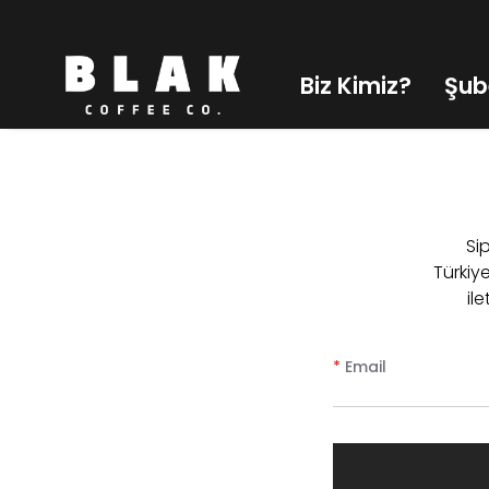
Biz Kimiz?
Şub
Sip
Türkiy
il
*
Email