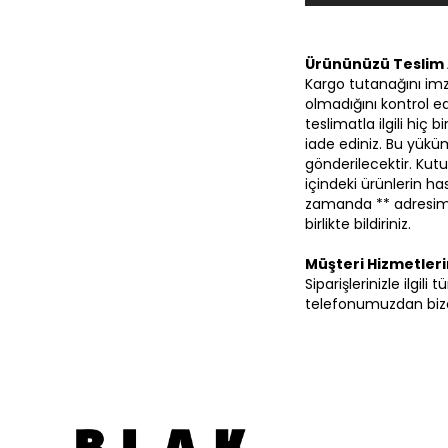
Ürününüzü Teslim 
Kargo tutanağını im
olmadığını kontrol ed
teslimatla ilgili hiç
iade ediniz. Bu yüküm
gönderilecektir. Kutu
içindeki ürünlerin 
zamanda ** adresimi
birlikte bildiriniz.
Müşteri Hizmetler
Siparişlerinizle ilgil
telefonumuzdan bize 