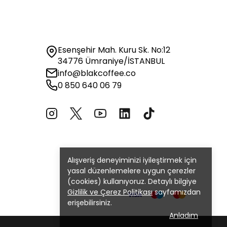
Esenşehir Mah. Kuru Sk. No:12
34776 Ümraniye/İSTANBUL
info@blakcoffee.co
0 850 640 06 79
Alışveriş deneyiminizi iyileştirmek için
yasal düzenlemelere uygun çerezler
(cookies) kullanıyoruz. Detaylı bilgiye
Gizlilik ve Çerez Politikası
sayfamızdan
erişebilirsiniz.
Anladım