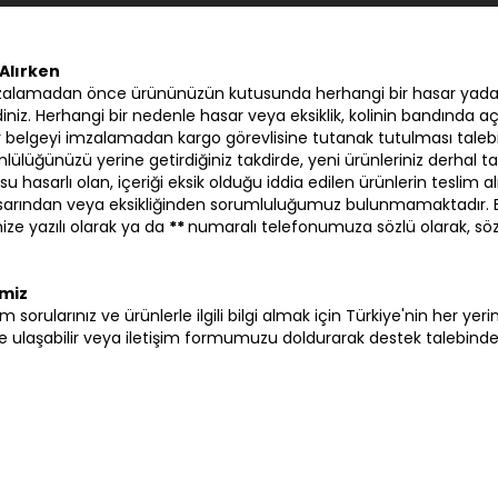
Alırken
zalamadan önce ürününüzün kutusunda herhangi bir hasar yada
iniz. Herhangi bir nedenle hasar veya eksiklik, kolinin bandında aç
 bir belgeyi imzalamadan kargo görevlisine tutanak tutulması talebi
lülüğünüzü yerine getirdiğiniz takdirde, yeni ürünleriniz derhal ta
su hasarlı olan, içeriği eksik olduğu iddia edilen ürünlerin tesli
hasarından veya eksikliğinden sorumluluğumuz bulunmamaktadır.
ze yazılı olarak ya da
**
numaralı telefonumuza sözlü olarak, sö
imiz
i tüm sorularınız ve ürünlerle ilgili bilgi almak için Türkiye'nin her y
ulaşabilir veya iletişim formumuzu doldurarak destek talebinde b