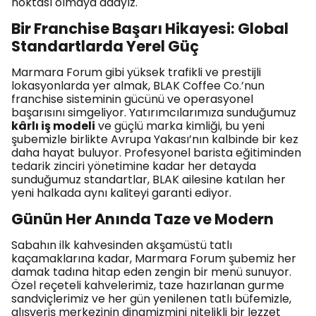
noktası olmaya adayız.
Bir Franchise Başarı Hikayesi: Global
Standartlarda Yerel Güç
Marmara Forum gibi yüksek trafikli ve prestijli
lokasyonlarda yer almak, BLAK Coffee Co.’nun
franchise sisteminin gücünü ve operasyonel
başarısını simgeliyor. Yatırımcılarımıza sunduğumuz
kârlı iş modeli
ve güçlü marka kimliği, bu yeni
şubemizle birlikte Avrupa Yakası’nın kalbinde bir kez
daha hayat buluyor. Profesyonel barista eğitiminden
tedarik zinciri yönetimine kadar her detayda
sunduğumuz standartlar, BLAK ailesine katılan her
yeni halkada aynı kaliteyi garanti ediyor.
Günün Her Anında Taze ve Modern
Sabahın ilk kahvesinden akşamüstü tatlı
kaçamaklarına kadar, Marmara Forum şubemiz her
damak tadına hitap eden zengin bir menü sunuyor.
Özel reçeteli kahvelerimiz, taze hazırlanan gurme
sandviçlerimiz ve her gün yenilenen tatlı büfemizle,
alışveriş merkezinin dinamizmini nitelikli bir lezzet