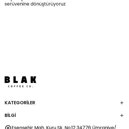
serüvenine dönüştürüyoruz
KATEGORİLER
BİLGİ
Esenşehir Mah. Kuru Sk. No:12 34776 Ümraniye/