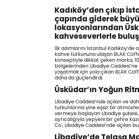
Kadıköy’den çıkıp İst
çapında giderek büyüy
lokasyonlarından Üskü
kahveseverlerle bulu
İlk adımlarını İstanbul Kadıköy’de 
kahve tutkununa ulaşan BLAK Coffe
konseptiyle dikkat çeken marka, 10 
bölgelerinden Libadiye Caddesi’ne 
yaşatmak için yola çıkan BLAK Cof
daha da güçlendirdi.
Üsküdar’ın Yoğun Rit
Libadiye Caddesi’nde açılan ve dah
tutkunlarına yine eşsiz bir atmosfe
vermeye başlayan Libadiye şubesi, 
ayrıcalığıyla yepyeni bir çehre kaz
Co., Libadiye Caddesi’nde açılan bu
Libadiye’de Telaşa M