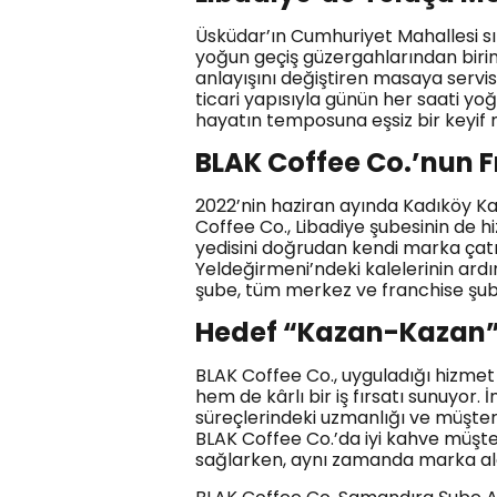
Üsküdar’ın Cumhuriyet Mahallesi sın
yoğun geçiş güzergahlarından birini
anlayışını değiştiren masaya servis 
ticari yapısıyla günün her saati y
hayatın temposuna eşsiz bir keyif
BLAK Coffee Co.’nun F
2022’nin haziran ayında Kadıköy Ka
Coffee Co., Libadiye şubesinin de h
yedisini doğrudan kendi marka çatıs
Yeldeğirmeni’ndeki kalelerinin ard
şube, tüm merkez ve franchise şub
Hedef “Kazan-Kazan” 
BLAK Coffee Co., uyguladığı hizme
hem de kârlı bir iş fırsatı sunuyo
süreçlerindeki uzmanlığı ve müşteri
BLAK Coffee Co.’da iyi kahve müşter
sağlarken, aynı zamanda marka algıs