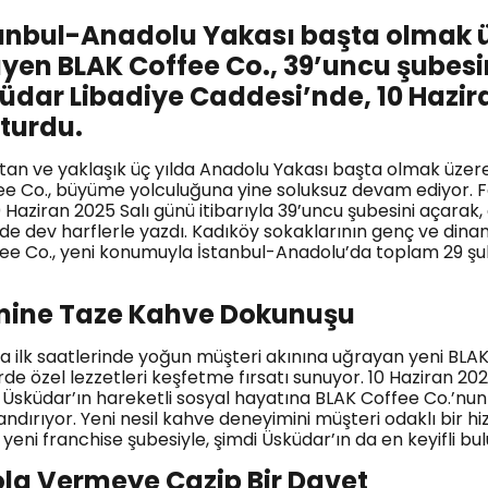
anbul-Anadolu Yakası başta olmak üz
en BLAK Coffee Co., 39’uncu şubesi
dar Libadiye Caddesi’nde, 10 Hazir
şturdu.
atan ve yaklaşık üç yılda Anadolu Yakası başta olmak üzere
e Co., büyüme yolculuğuna yine soluksuz devam ediyor. Fa
Haziran 2025 Salı günü itibarıyla 39’uncu şubesini açarak, 
de dev harflerle yazdı. Kadıköy sokaklarının genç ve dina
fee Co., yeni konumuyla İstanbul-Anadolu’da toplam 29 şu
mine Taze Kahve Dokunuşu
a ilk saatlerinde yoğun müşteri akınına uğrayan yeni BLAK 
rde özel lezzetleri keşfetme fırsatı sunuyor. 10 Haziran 20
Üsküdar’ın hareketli sosyal hayatına BLAK Coffee Co.’nun
andırıyor. Yeni nesil kahve deneyimini müşteri odaklı bir 
 yeni franchise şubesiyle, şimdi Üsküdar’ın da en keyifli bu
ola Vermeye Cazip Bir Davet