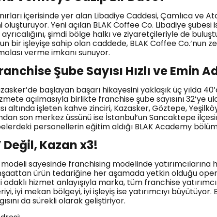
ırları içerisinde yer alan Libadiye Caddesi, Çamlıca ve At
 oluşturuyor. Yeni açılan BLAK Coffee Co. Libadiye şubesi 
ayrıcalığını, şimdi bölge halkı ve ziyaretçileriyle de bulu
oğun bir işleyişe sahip olan caddede, BLAK Coffee Co.’nun 
 molası verme imkanı sunuyor.
ranchise Şube Sayısı Hızlı ve Emin A
zasker’de başlayan başarı hikayesini yaklaşık üç yılda 40
izmete açılmasıyla birlikte franchise şube sayısını 32’ye u
ı altında işleten kahve zinciri, Kazasker, Göztepe, Yeşilk
ından son merkez üssünü ise İstanbul’un Sancaktepe ilçesi
elerdeki personellerin eğitim aldığı BLAK Academy bölümü
Değil, Kazan x3!
t modeli sayesinde franchising modelinde yatırımcıların
r. İnşaattan ürün tedariğine her aşamada yetkin olduğu ope
 odaklı hizmet anlayışıyla marka, tüm franchise yatırımcıla
iyi, iyi mekan bölgeyi, iyi işleyiş ise yatırımcıyı büyütüy
ını da sürekli olarak geliştiriyor.