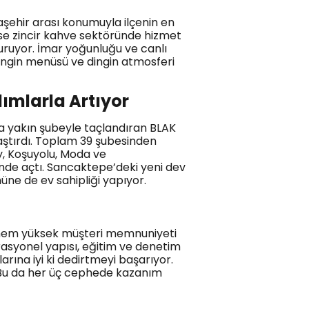
aşehir arası konumuyla ilçenin en
ise zincir kahve sektöründe hizmet
şturuyor. İmar yoğunluğu ve canlı
zengin menüsü ve dingin atmosferi
dımlarla Artıyor
’a yakın şubeyle taçlandıran BLAK
laştırdı. Toplam 39 şubesinden
öy, Koşuyolu, Moda ve
nde açtı. Sancaktepe’deki yeni dev
ne de ev sahipliği yapıyor.
a hem yüksek müşteri memnuniyeti
rasyonel yapısı, eğitim ve denetim
rına iyi ki dedirtmeyi başarıyor.
or. Bu da her üç cephede kazanım