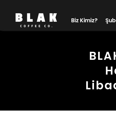
İPARİŞTE PRATİK FİLTRE KAHVE HEDİYE
Biz Kimiz?
Şub
BLA
H
Liba