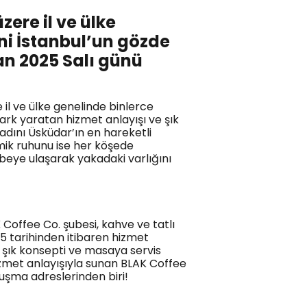
ere il ve ülke
ni İstanbul’un gözde
an 2025 Salı günü
 il ve ülke genelinde binlerce
rk yaratan hizmet anlayışı ve şık
adını Üsküdar’ın en hareketli
mik ruhunu ise her köşede
beye ulaşarak yakadaki varlığını
Coffee Co. şubesi, kahve ve tatlı
25 tarihinden itibaren hizmet
 şık konsepti ve masaya servis
hizmet anlayışıyla sunan BLAK Coffee
luşma adreslerinden biri!